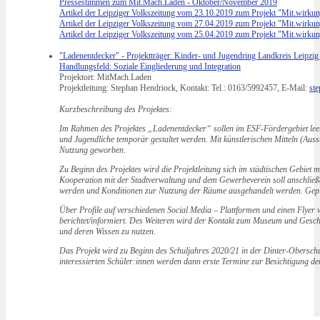
Pressestimmen zum Mit.Mach.Laden - Oktober/November 2019
Artikel der Leipziger Volkszeitung vom 23.10.2019 zum Projekt "Mit.wirkun
Artikel der Leipziger Volkszeitung vom 27.04.2019 zum Projekt "Mit.wirku
Artikel der Leipziger Volkszeitung vom 25.04.2019 zum Projekt "Mit.wirku
"Ladenentdecker" - Projektträger: Kinder- und Jugendring Landkreis Leipzig 
Handlungsfeld: Soziale Eingliederung und Integration
Projektort: MitMach.Laden
Projektleitung: Stephan Hendriock, Kontakt: Tel.: 0163/5992457, E-Mail:
ste
Kurzbeschreibung des Projektes:
Im Rahmen des Projektes „Ladenentdecker“ sollen im ESF-Fördergebiet leer
und Jugendliche temporär gestaltet werden. Mit künstlerischen Mitteln (Ausste
Nutzung geworben.
Zu Beginn des Projektes wird die Projektleitung sich im städtischen Gebiet
Kooperation mit der Stadtverwaltung und dem Gewerbeverein soll anschlie
werden und Konditionen zur Nutzung der Räume ausgehandelt werden. Gepla
Über Profile auf verschiedenen Social Media – Plattformen und einen Flyer 
berichtet/informiert. Des Weiteren wird der Kontakt zum Museum und Geschich
und deren Wissen zu nutzen.
Das Projekt wird zu Beginn des Schuljahres 2020/21 in der Dinter-Obersc
interessierten Schüler:innen werden dann erste Termine zur Besichtigung de