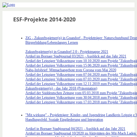
ESF-Projekte 2014-2020
ZiG - Zukunftsgärtner(n) in Gnandorf - Projektträger: Naturschutzbund De
Bürgerbildung/Lebenslanges Lernen
Zukunftsgärtner(n) in Gnandorf 2.0 - Projektmappe 2021
Artikel im Bornaer Stadtjournal 03/2021 - Ausblick auf das Jahr 2021
Artikel der Leipziger Volkszeitung vom 10.10.2020 zum Projekt "Zukunftsgä
Artikel der Leipziger Volkszeitung vom 15.06.2020 zum Projekt "Zukunftsgä
Nabu-Infobrief: Mitmachangebote trotz Corona vom Mai 2020
Artikel der Leipziger Volkszeitung vom 07.04.2020 zum Projekt "Zukunftsgä
Artikel der Leipziger Volkszeitung vom 07.03.2020 zum Projekt "Zukunftsgä
Artikel der Leipziger Volkszeitung vom 12.11.2019 zum Projekt "Zukunftsgä
Zukunftsgärtner(n) - das Jahr 2018 (Präsentation)
Artikel der Süddeutschen Zeitung vom 05.03.2018 zum Projekt "Zukunftsgär
Artikel der Leipziger Volkszeitung vom 30.04.2018 zum Projekt "Zukunftsgä
Artikel der Leipziger Volkszeitung vom 17.03.2018 zum Projekt "Zukunftsgä
"Mit.wirkung" - Projektträger: Kinder- und Jugendring Landkreis Leipzig e.V
Handlungsfeld: Soziale Eingliederung und Integration
Artikel in Bornaer Stadtjournal 04/2021 - Ausblick auf das Jahr 2021
Artikel im Bornaer Stadtjournal 10/2020 zu Aktivitäten des Mit-Mach.Lade