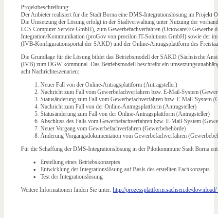
Projektbeschreibung:
Der Anbieter realisiert für die Stadt Borna eine DMS-Integrationslösung im Proje
Die Umsetzung der Lösung erfolgt in der Stadtverwaltung unter Nutzung der vo
LCS Computer Service GmbH), zum Gewerbefachverfahren (Octoware® Gewerbe der 
Integration/Kommunikation (proGov von procilon IT-Solutions GmbH) sowie der i
(IVB-Konfigurationsportal der SAKD) und der Online-Antragsplattform des Freist
Die Grundlage für die Lösung bildet das Betriebsmodell der SAKD (Sächsische Ansta
(IVB) zum OGW kommunal. Das Betriebsmodell beschreibt ein umsetzungsunabhängi
acht Nachrichteszenarien:
Neuer Fall von der Online-Antragsplattform (Antragsteller)
Nachricht zum Fall vom Gewerbefachverfahren bzw. E-Mail-System (Gewer
Statusänderung zum Fall vom Gewerbefachverfahren bzw. E-Mail-System (
Nachricht zum Fall von der Online-Antragsplattform (Antragsteller)
Statusänderung zum Fall von der Online-Antragsplattform (Antragsteller)
Abschluss des Falls vom Gewerbefachverfahren bzw. E-Mail-System (Gewe
Neuer Vorgang vom Gewerbefachverfahren (Gewerbebehörde)
Änderung Vorgangsdokumentation vom Gewerbefachverfahren (Gewerbebe
Für die Schaffung der DMS-Integrationslösung in der Pilotkommune Stadt Borna ent
Erstellung eines Betriebskonzeptes
Entwicklung der Integrationslösung auf Basis des erstellten Fachkonzepts
Test der Integrationslösung
Weitere Informationen finden Sie unter:
http://prozessplattform.sachsen.de/downl