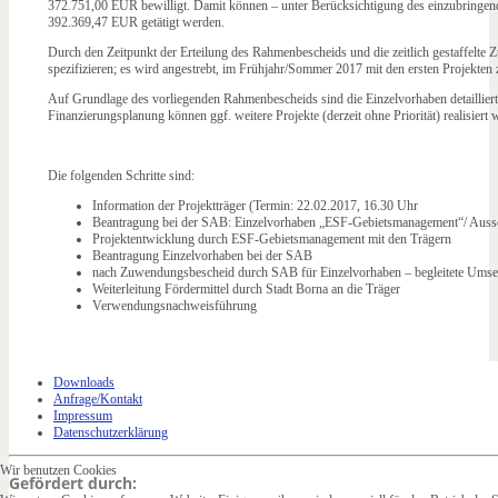
372.751,00 EUR bewilligt. Damit können – unter Berücksichtigung des einzubringend
392.369,47 EUR getätigt werden.
Durch den Zeitpunkt der Erteilung des Rahmenbescheids und die zeitlich gestaffelte
spezifizieren; es wird angestrebt, im Frühjahr/Sommer 2017 mit den ersten Projekten
Auf Grundlage des vorliegenden Rahmenbescheids sind die Einzelvorhaben detailliert
Finanzierungsplanung können ggf. weitere Projekte (derzeit ohne Priorität) realisiert 
Die folgenden Schritte sind:
Information der Projektträger (Termin: 22.02.2017, 16.30 Uhr
Beantragung bei der SAB: Einzelvorhaben „ESF-Gebietsmanagement“/ Auss
Projektentwicklung durch ESF-Gebietsmanagement mit den Trägern
Beantragung Einzelvorhaben bei der SAB
nach Zuwendungsbescheid durch SAB für Einzelvorhaben – begleitete Umse
Weiterleitung Fördermittel durch Stadt Borna an die Träger
Verwendungsnachweisführung
Downloads
Anfrage/Kontakt
Impressum
Datenschutzerklärung
Wir benutzen Cookies
Gefördert durch: