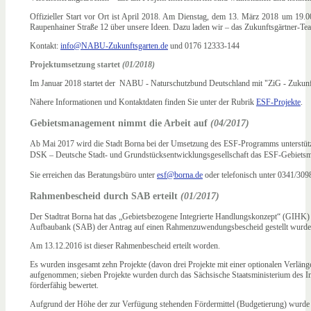
Offizieller Start vor Ort ist April 2018. Am Dienstag, dem 13. März 2018 um 19
Raupenhainer Straße 12 über unsere Ideen. Dazu laden wir – das Zukunftsgärtner-Te
Kontakt:
info@NABU-Zukunftsgarten.de
und 0176 12333-144
Projektumsetzung startet
(01/2018)
Im Januar 2018 startet der NABU - Naturschutzbund Deutschland mit "ZiG - Zukunft
Nähere Informationen und Kontaktdaten finden Sie unter der Rubrik
ESF-Projekte
.
Gebietsmanagement nimmt die Arbeit auf
(04/2017)
Ab Mai 2017 wird die Stadt Borna bei der Umsetzung des ESF-Programms unterstützt
DSK – Deutsche Stadt- und Grundstücksentwicklungsgesellschaft das ESF-Gebiets
Sie erreichen das Beratungsbüro unter
esf@borna.de
oder telefonisch unter 0341/309
Rahmenbescheid durch SAB erteilt
(01/2017)
Der Stadtrat Borna hat das „Gebietsbezogene Integrierte Handlungskonzept“ (GIHK)
Aufbaubank (SAB) der Antrag auf einen Rahmenzuwendungsbescheid gestellt wurde
Am 13.12.2016 ist dieser Rahmenbescheid erteilt worden.
Es wurden insgesamt zehn Projekte (davon drei Projekte mit einer optionalen Ver
aufgenommen; sieben Projekte wurden durch das Sächsische Staatsministerium des In
förderfähig bewertet.
Aufgrund der Höhe der zur Verfügung stehenden Fördermittel (Budgetierung) wurde 