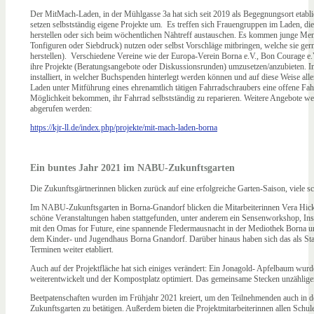
Der MitMach-Laden, in der Mühlgasse 3a hat sich seit 2019 als Begegnungsort etabli
setzen selbstständig eigene Projekte um. Es treffen sich Frauengruppen im Laden, d
herstellen oder sich beim wöchentlichen Nähtreff austauschen. Es kommen junge Men
Tonfiguren oder Siebdruck) nutzen oder selbst Vorschläge mitbringen, welche sie ger
herstellen). Verschiedene Vereine wie der Europa-Verein Borna e.V., Bon Courage e.
ihre Projekte (Beratungsangebote oder Diskussionsrunden) umzusetzen/anzubieten. 
installiert, in welcher Buchspenden hinterlegt werden können und auf diese Weise 
Laden unter Mitführung eines ehrenamtlich tätigen Fahrradschraubers eine offene Fahrr
Möglichkeit bekommen, ihr Fahrrad selbstständig zu reparieren. Weitere Angebote 
abgerufen werden:
https://kjr-ll.de/index.php/projekte/mit-mach-laden-borna
Ein buntes Jahr 2021 im NABU-Zukunftsgarten
Die Zukunftsgärtnerinnen blicken zurück auf eine erfolgreiche Garten-Saison, viele 
Im NABU-Zukunftsgarten in Borna-Gnandorf blicken die Mitarbeiterinnen Vera Hicketh
schöne Veranstaltungen haben stattgefunden, unter anderem ein Sensenworkshop, I
mit den Omas for Future, eine spannende Fledermausnacht in der Mediothek Borna
dem Kinder- und Jugendhaus Borna Gnandorf. Darüber hinaus haben sich das als Stad
Terminen weiter etabliert.
Auch auf der Projektfläche hat sich einiges verändert: Ein Jonagold- Apfelbaum wurd
weiterentwickelt und der Kompostplatz optimiert. Das gemeinsame Stecken unzähliger
Beetpatenschaften wurden im Frühjahr 2021 kreiert, um den Teilnehmenden auch in de
Zukunftsgarten zu betätigen. Außerdem bieten die Projektmitarbeiterinnen allen Schu