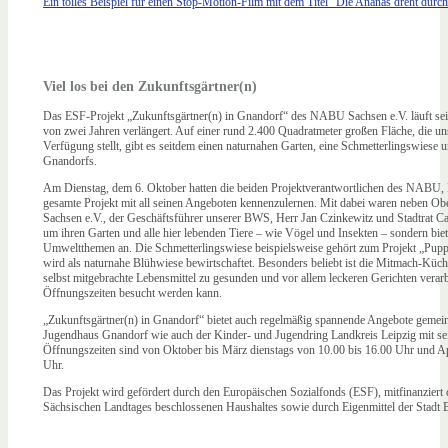
Ein tolles Beispiel für einen Stop-Motion-Film mit dem Titel "Die Ananas dreht durch"
Viel los bei den Zukunftsgärtner(n)
Das ESF-Projekt „Zukunftsgärtner(n) in Gnandorf“ des NABU Sachsen e.V. läuft seit
von zwei Jahren verlängert. Auf einer rund 2.400 Quadratmeter großen Fläche, die
Verfügung stellt, gibt es seitdem einen naturnahen Garten, eine Schmetterlingswie
Gnandorfs.
Am Dienstag, dem 6. Oktober hatten die beiden Projektverantwortlichen des NABU, K
gesamte Projekt mit all seinen Angeboten kennenzulernen. Mit dabei waren neben O
Sachsen e.V., der Geschäftsführer unserer BWS, Herr Jan Czinkewitz und Stadtrat Car
um ihren Garten und alle hier lebenden Tiere – wie Vögel und Insekten – sondern bie
Umweltthemen an. Die Schmetterlingswiese beispielsweise gehört zum Projekt „Pup
wird als naturnahe Blühwiese bewirtschaftet. Besonders beliebt ist die Mitmach-Küch
selbst mitgebrachte Lebensmittel zu gesunden und vor allem leckeren Gerichten verar
Öffnungszeiten besucht werden kann.
„Zukunftsgärtner(n) in Gnandorf“ bietet auch regelmäßig spannende Angebote gemein
Jugendhaus Gnandorf wie auch der Kinder- und Jugendring Landkreis Leipzig mit s
Öffnungszeiten sind von Oktober bis März dienstags von 10.00 bis 16.00 Uhr und Ap
Uhr.
Das Projekt wird gefördert durch den Europäischen Sozialfonds (ESF), mitfinanziert
Sächsischen Landtages beschlossenen Haushaltes sowie durch Eigenmittel der Stadt 