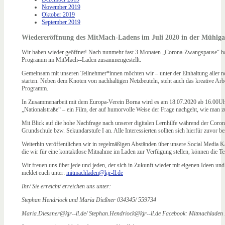
November 2019
Oktober 2019
September 2019
Wiedereröffnung des MitMach‐Ladens im Juli 2020 in der Mühlga
Wir haben wieder geöffnet! Nach nunmehr fast 3 Monaten „Corona-­Zwangspause“ hab
Programm im MitMach-‐Laden zusammengestellt.
Gemeinsam mit unseren Teilnehmer*innen möchten wir – unter der Einhaltung aller 
starten. Neben dem Knoten von nachhaltigen Netzbeuteln, steht auch das kreative Ar
Programm.
In Zusammenarbeit mit dem Europa­‐Verein Borna wird es am 18.07.2020 ab 16.00Uhr
„Nationalstraße“ – ein Film, der auf humorvolle Weise der Frage nachgeht, wie man 
Mit Blick auf die hohe Nachfrage nach unserer digitalen Lernhilfe während der Corona-
Grundschule bzw. Sekundarstufe I an. Alle Interessierten sollten sich hierfür zuvor b
Weiterhin veröffentlichen wir in regelmäßigen Abständen über unsere Social Media K
die wir für eine kontaktlose Mitnahme im Laden zur Verfügung stellen, können die T
Wir freuen uns über jede und jeden, der sich in Zukunft wieder mit eigenen Ideen 
meldet euch unter:
mitmachladen@kjr-ll.de
Ihr/ Sie erreicht/ erreichen uns unter:
Stephan Hendriock und Maria Dießner 034345/ 559734
Maria.Diessner@kjr-­‐ll.de/ Stephan.Hendriock@kjr-­‐ll.de Facebook: Mitmachladen