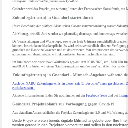
Instagram: mitmachladen_borna www.kjr-­‐ll.de
Gefördert wird das Projekt „mit.wirkung“ durch den Europäischen Sozialfonds, mit Mi
Zukunftsgärtner(n) in Gnandorf startet durch
Unter Beachtung der gültigen Sächsischen Coronaschutzverordnung startet Zukunfts
Ab Montag, dem 08. Juni werden wir planmäßig dienstags und donnerstags zwischen
Da Veranstaltungen und Workshops, sowie das freie Gärtnern ausschließlich draußen 
können, besteht keine Maskenpflicht. Es wird selbstverständlich alles zur Verfügung 
gründlich die Hände zu waschen und zu desinfizieren. Wir desinfizieren das verwe
aufgenommen, damit
mögliche Infektionsketten besser nachvollziehbar sind.
Im Juni haben wir direkt zwei Workshops geplant. Am 09.06.2020, um 16.00 Uhr find
um 09.00 Uhr bieten wir einen "Einführungskurs zum Sensen" an. Alle Infos zu den 
Zukunftsgärtner(n) in Gnandorf - Mitmach-Angebote während d
Auch der NABU-Zukunftsgarten ist in dieser Zeit für Besucher*innen geschlossen. Z
euch da zu sein.
Aktuelle Informationen finden Sie auch immer auf der
Facebook-Seite
und bei
Instag
Geänderte Projektabläufe zur Vorbeugung gegen Covid-19
Aus aktuellem Anlass schließen die Projekte Zukunftsgärtner 2.0 und Mit.Wirkung a
Beide Projekte bieten bereits digitale Mitmachangebote über Ihre Int
werden gerade in den Projekten vorbereitet und sollen in den nächst