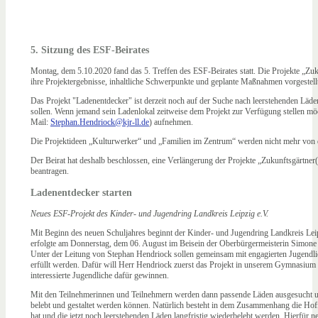
5. Sitzung des ESF-Beirates
Montag, dem 5.10.2020 fand das 5. Treffen des ESF-Beirates statt. Die Projekte „Z
ihre Projektergebnisse, inhaltliche Schwerpunkte und geplante Maßnahmen vorgestell
Das Projekt "Ladenentdecker" ist derzeit noch auf der Suche nach leerstehenden Lä
sollen. Wenn jemand sein Ladenlokal zeitweise dem Projekt zur Verfügung stellen mö
Mail:
Stephan.Hendriock@kjr-ll.de
) aufnehmen.
Die Projektideen „Kulturwerker“ und „Familien im Zentrum“ werden nicht mehr von d
Der Beirat hat deshalb beschlossen, eine Verlängerung der Projekte „Zukunftsgärt
beantragen.
Ladenentdecker starten
Neues ESF-Projekt des Kinder- und Jugendring Landkreis Leipzig e.V.
Mit Beginn des neuen Schuljahres beginnt der Kinder- und Jugendring Landkreis Leipzi
erfolgte am Donnerstag, dem 06. August im Beisein der Oberbürgermeisterin Simone
Unter der Leitung von Stephan Hendriock sollen gemeinsam mit engagierten Jugendlic
erfüllt werden. Dafür will Herr Hendriock zuerst das Projekt in unserem Gymnasium
interessierte Jugendliche dafür gewinnen.
Mit den Teilnehmerinnen und Teilnehmern werden dann passende Läden ausgesucht und
belebt und gestaltet werden können. Natürlich besteht in dem Zusammenhang die Hoff
hat und die jetzt noch leerstehenden Läden langfristig wiederbelebt werden. Hierfür