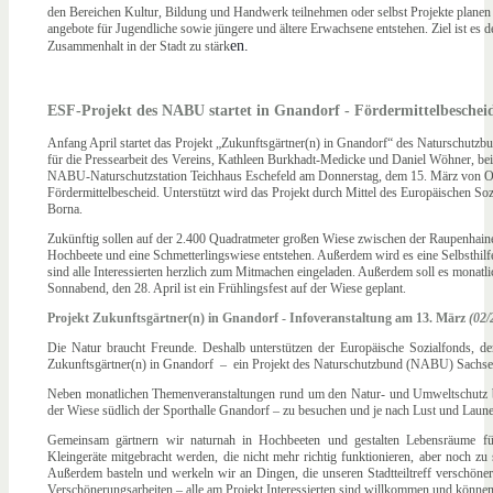
den Bereichen Kultur, Bildung und Handwerk teilnehmen oder selbst Projekte planen
angebote für Jugendliche sowie jüngere und ältere Erwachsene entstehen. Ziel ist es 
en.
Zusammenhalt in der Stadt zu stärk
ESF-Projekt des NABU startet in Gnandorf - Fördermittelbeschei
Anfang April startet das Projekt „Zukunftsgärtner(n) in Gnandorf“ des Naturschutzb
für die Pressearbeit des Vereins, Kathleen Burkhadt-Medicke und Daniel Wöhner, bei
NABU-Naturschutzstation Teichhaus Eschefeld am Donnerstag, dem 15. März von O
Fördermittelbescheid. Unterstützt wird das Projekt durch Mittel des Europäischen So
Borna.
Zukünftig sollen auf der 2.400 Quadratmeter großen Wiese zwischen der Raupenhainer
Hochbeete und eine Schmetterlingswiese entstehen. Außerdem wird es eine Selbsthilf
sind alle Interessierten herzlich zum Mitmachen eingeladen. Außerdem soll es monatli
Sonnabend, den 28. April ist ein Frühlingsfest auf der Wiese geplant.
Projekt Zukunftsgärtner(n) in Gnandorf - Infoveranstaltung am 13. März
(02/
Die Natur braucht Freunde. Deshalb unterstützen der Europäische Sozialfonds, der
Zukunftsgärtner(n) in Gnandorf – ein Projekt des Naturschutzbund (NABU) Sachsen
Neben monatlichen Themenveranstaltungen rund um den Natur- und Umweltschutz bes
der Wiese südlich der Sporthalle Gnandorf – zu besuchen und je nach Lust und Laun
Gemeinsam gärtnern wir naturnah in Hochbeeten und gestalten Lebensräume für
Kleingeräte mitgebracht werden, die nicht mehr richtig funktionieren, aber noch 
Außerdem basteln und werkeln wir an Dingen, die unseren Stadtteiltreff verschöner
Verschönerungsarbeiten – alle am Projekt Interessierten sind willkommen und können