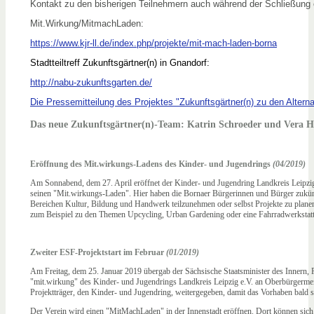
Kontakt zu den bisherigen Teilnehmern auch während der Schließung e
Mit.Wirkung/MitmachLaden:
https://www.kjr-ll.de/index.php/projekte/mit-mach-laden-borna
Stadtteiltreff Zukunftsgärtner(n) in Gnandorf:
http://nabu-zukunftsgarten.de/
Die Pressemitteilung des Projektes "Zukunftsgärtner(n) zu den Altern
Das neue Zukunftsgärtner(n)-Team: Katrin Schroeder und Vera H
Eröffnung des Mit.wirkungs-Ladens des Kinder- und Jugendrings
(04/2019)
Am Sonnabend, dem 27. April eröffnet der Kinder- und Jugendring Landkreis Leipzi
seinen "Mit.wirkungs-Laden". Hier haben die Bornaer Bürgerinnen und Bürger zukünft
Bereichen Kultur, Bildung und Handwerk teilzunehmen oder selbst Projekte zu plan
zum Beispiel zu den Themen Upcycling, Urban Gardening oder eine Fahrradwerkstatt
Zweiter ESF-Projektstart im Februar
(01/2019)
Am Freitag, dem 25. Januar 2019 übergab der Sächsische Staatsminister des Innern, 
"mit.wirkung" des Kinder- und Jugendrings Landkreis Leipzig e.V. an Oberbürgermeis
Projektträger, den Kinder- und Jugendring, weitergegeben, damit das Vorhaben bald s
Der Verein wird einen "MitMachLaden" in der Innenstadt eröffnen. Dort können sich