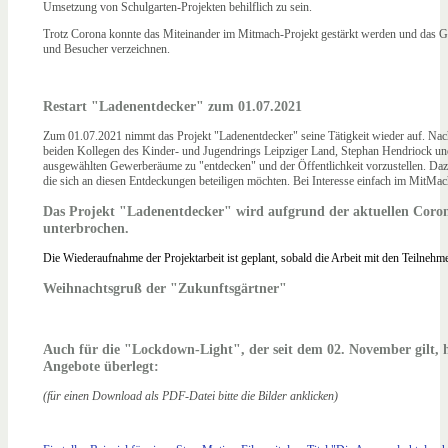
Umsetzung von Schulgarten-Projekten behilflich zu sein.
Trotz Corona konnte das Miteinander im Mitmach-Projekt gestärkt werden und das G
und Besucher verzeichnen.
Restart "Ladenentdecker" zum 01.07.2021
Zum 01.07.2021 nimmt das Projekt "Ladenentdecker" seine Tätigkeit wieder auf. Nac
beiden Kollegen des Kinder- und Jugendrings Leipziger Land, Stephan Hendriock und
ausgewählten Gewerberäume zu "entdecken" und der Öffentlichkeit vorzustellen. Daz
die sich an diesen Entdeckungen beteiligen möchten. Bei Interesse einfach im MitM
Das Projekt "Ladenentdecker" wird aufgrund der aktuellen Coron
unterbrochen.
Die Wiederaufnahme der Projektarbeit ist geplant, sobald die Arbeit mit den Teilne
Weihnachtsgruß der "Zukunftsgärtner"
Auch für die "Lockdown-Light", der seit dem 02. November gilt, h
Angebote überlegt:
(für einen Download als PDF-Datei bitte die Bilder anklicken)