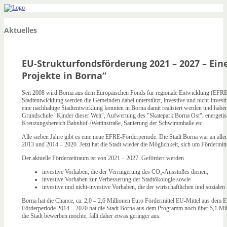
Aktuelles
EU-Strukturfondsförderung 2021 – 2027 – Ein
Projekte in Borna“
Seit 2008 wird Borna aus dem Europäischen Fonds für regionale Entwicklung (EF
Stadtentwicklung werden die Gemeinden dabei unterstützt, investive und nicht-inve
eine nachhaltige Stadtentwicklung konnten in Borna damit realisiert werden und habe
Grundschule "Kinder dieser Welt", Aufwertung des "Skatepark Borna Ost", energetisc
Kreuzungsbereich Bahnhof-/Wettinstraße, Sanierung der Schwimmhalle etc.
Alle sieben Jahre gibt es eine neue EFRE-Förderperiode. Die Stadt Borna war an alle
2013 und 2014 – 2020. Jetzt hat die Stadt wieder die Möglichkeit, sich um Fördermit
Der aktuelle Förderzeitraum ist von 2021 – 2027. Gefördert werden
investive Vorhaben, die der Verringerung des CO₂-Ausstoßes dienen,
investive Vorhaben zur Verbesserung der Stadtökologie sowie
investive und nicht-investive Vorhaben, die der wirtschaftlichen und soziale
Borna hat die Chance, ca. 2,0 – 2,6 Millionen Euro Fördermittel EU-Mittel aus dem
Förderperiode 2014 – 2020 hat die Stadt Borna aus dem Programm noch über 5,1 Mil
die Stadt bewerben möchte, fällt daher etwas geringer aus: