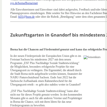
sys.de/borna/Borna/start
Alle Einwohnerinnen und Einwohner sind dabei aufgerufen, Feedback und/oder Ideen 
Planungsprozess einzubringen. Bitte senden Sie Ihre Hinweise an den Fachdienst B
Email:
fd31@born.de
oder über die Rubrik „Beteiligung“ unter dem oben genannten 
Zukunftsgarten in Gnandorf bis mindestens 
Borna hat die Chancen auf Fördermittel genutzt und kann das erfolgreiche Pr
In der neuen Förderperiode der Europäischen Union gibt es im
Freistaat Sachsen bis mindestens 2027 mit dem neuen
Programm „ESF Plus Nachhaltige Soziale Stadtentwicklung“
die Möglichkeit, besonders erfolgreiche Projekte für eine
Übergangszeit zu verlängern. Die Eigenmittel, die aktuell durch
die Stadt Borna nicht aufgebracht werden können, finanziert der
NABU-Naturschutzbund Sachsen. Ende Juni 2022 hat die
Sächsische Aufbaubank einen Rahmenbescheid für die
Übergangszeit erteilt - es geht also nahtlos weiter in Gnandorf!
„ESF Plus Nachhaltige Soziale Stadtentwicklung“ kann aber
nicht nur für dieses Projekt genutzt werden: In den kommenden
Monaten gibt es auch für alle anderen Vereine und Projektträger
in Borna die Chance, sich mit ihren Ideen für das neue
Förderprogramm zu bewerben.