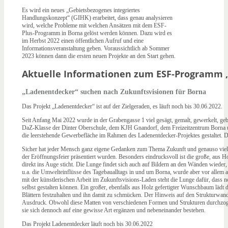
Es wird ein neues „Gebietsbezogenes integriertes
Handlungskonzept“ (GIHK) erarbeitet, dass genau analysieren
wird, welche Probleme mit welchen Ansätzen mit dem ESF-
Plus-Programm in Borna gelöst werden können. Dazu wird es
im Herbst 2022 einen öffentlichen Aufruf und eine
Informationsveranstaltung geben. Voraussichtlich ab Sommer
2023 können dann die ersten neuen Projekte an den Start gehen.
Aktuelle Informationen zum ESF-Programm 
„Ladenentdecker“ suchen nach Zukunftsvisionen für Borna
Das Projekt „Ladenentdecker“ ist auf der Zielgeraden, es läuft noch bis 30.06.2022.
Seit Anfang Mai 2022 wurde in der Grabengasse 1 viel gesägt, gemalt, gewerkelt, ge
DaZ-Klasse der Dinter Oberschule, dem KJH Gnandorf, dem Freizeitzentrum Borna un
die leerstehende Gewerbefläche im Rahmen des Ladenentdecker-Projektes gestaltet. D
Sicher hat jeder Mensch ganz eigene Gedanken zum Thema Zukunft und genauso vielfä
der Eröffnungsfeier präsentiert wurden. Besonders eindrucksvoll ist die große, aus
direkt ins Auge sticht. Die Lunge findet sich auch auf Bildern an den Wänden wieder, 
u.a. die Umwelteinflüsse des Tagebaualltags in und um Borna, wurde aber vor allem
mit der künstlerischen Arbeit im Zukunftsvisions-Laden steht die Lunge dafür, dass 
selbst gestalten können. Ein großer, ebenfalls aus Holz gefertigter Wunschbaum lädt
Blättern festzuhalten und ihn damit zu schmücken. Der Hinweis auf den Strukturwand
Ausdruck. Obwohl diese Matten von verschiedenen Formen und Strukturen durchzogen 
sie sich dennoch auf eine gewisse Art ergänzen und nebeneinander bestehen.
Das Projekt Ladenentdecker läuft noch bis 30.06.2022