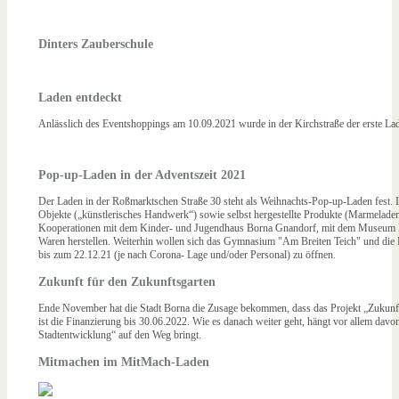
Dinters Zauberschule
Laden entdeckt
Anlässlich des Eventshoppings am 10.09.2021 wurde in der Kirchstraße der erste L
Pop-up-Laden in der Adventszeit 2021
Der Laden in der Roßmarktschen Straße 30 steht als Weihnachts-Pop-up-Laden fest. I
Objekte („künstlerisches Handwerk“) sowie selbst hergestellte Produkte (Marmeladen,
Kooperationen mit dem Kinder- und Jugendhaus Borna Gnandorf, mit dem Museum Bo
Waren herstellen. Weiterhin wollen sich das Gymnasium "Am Breiten Teich" und die D
bis zum 22.12.21 (je nach Corona- Lage und/oder Personal) zu öffnen.
Zukunft für den Zukunftsgarten
Ende November hat die Stadt Borna die Zusage bekommen, dass das Projekt „Zukunft
ist die Finanzierung bis 30.06.2022. Wie es danach weiter geht, hängt vor allem davon 
Stadtentwicklung“ auf den Weg bringt.
Mitmachen im MitMach-Laden