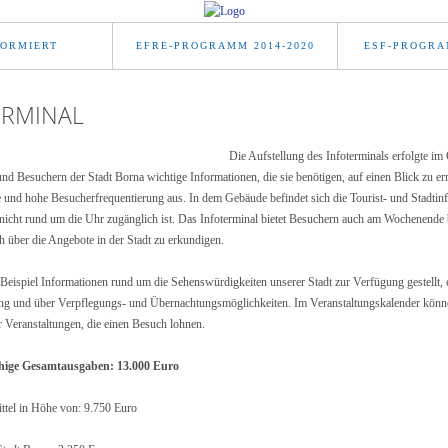
FORMIERT
EFRE-PROGRAMM 2014-2020
ESF-PROGRA
ERMINAL
Die Aufstellung des Infoterminals erfolgte im
d Besuchern der Stadt Borna wichtige Informationen, die sie benötigen, auf einen Blick zu erm
e und hohe Besucherfrequentierung aus. In dem Gebäude befindet sich die Tourist- und Stadtinf
nicht rund um die Uhr zugänglich ist. Das Infoterminal bietet Besuchern auch am Wochenende 
h über die Angebote in der Stadt zu erkundigen.
eispiel Informationen rund um die Sehenswürdigkeiten unserer Stadt zur Verfügung gestellt
 und über Verpflegungs- und Übernachtungsmöglichkeiten. Im Veranstaltungskalender könne
r Veranstaltungen, die einen Besuch lohnen.
ige Gesamtausgaben: 13.000 Euro
tel in Höhe von: 9.750 Euro