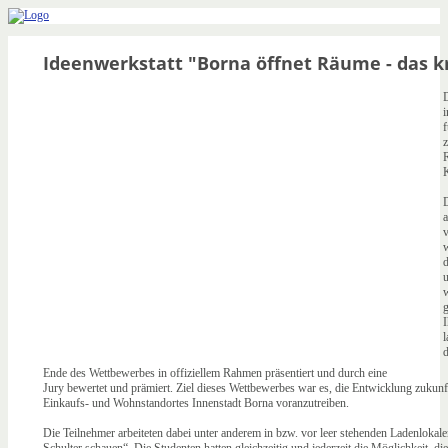
Ideenwerkstatt "Borna öffnet Räume - das k
D
f
D
a
v
w
u
w
g
I
l
d
Ende des Wettbewerbes in offiziellem Rahmen präsentiert und durch eine
Jury bewertet und prämiert. Ziel dieses Wettbewerbes war es, die Entwicklung zukunf
Einkaufs- und Wohnstandortes Innenstadt Borna voranzutreiben.
Die Teilnehmer arbeiteten dabei unter anderem in bzw. vor leer stehenden Ladenlokal
Schulter schauen“. Die Studenten hatten gleichzeitig und jederzeit die Möglichkeit, di